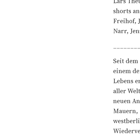
Lars Theu
shorts a
Freihof,
Narr, Jen
_______
Seit dem 
einem de
Lebens en
aller Wel
neuen Ant
Mauern, 
westberli
Wiederve