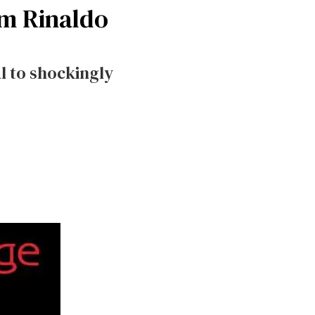
om Rinaldo
l to shockingly