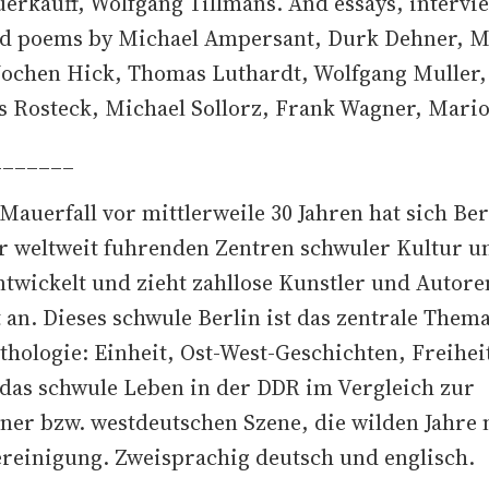
erkauff, Wolfgang Tillmans. And essays, intervi
nd poems by Michael Ampersant, Durk Dehner, M
 Jochen Hick, Thomas Luthardt, Wolfgang Muller,
s Rosteck, Michael Sollorz, Frank Wagner, Mario
_______
Mauerfall vor mittlerweile 30 Jahren hat sich Ber
r weltweit fuhrenden Zentren schwuler Kultur u
twickelt und zieht zahllose Kunstler und Autore
t an. Dieses schwule Berlin ist das zentrale Them
hologie: Einheit, Ost-West-Geschichten, Freihei
das schwule Leben in der DDR im Vergleich zur
ner bzw. westdeutschen Szene, die wilden Jahre 
reinigung. Zweisprachig deutsch und englisch.