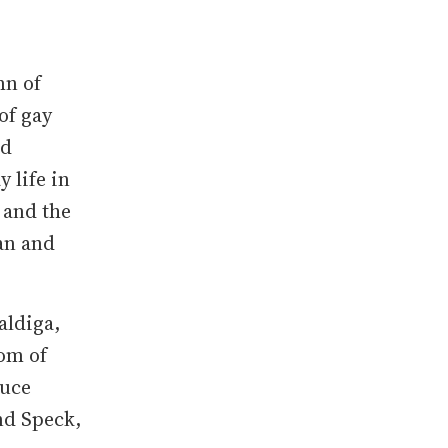
mn of
of gay
nd
 life in
 and the
an and
aldiga,
om of
ruce
nd Speck,