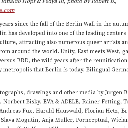
 Rinaldo Hopf & Fedya Ili, photo by Robert B.,
e.com
 years since the fall of the Berlin Wall in the autu
lin has developed into one of the leading centers 
culture, attracting also numerous queer artists a
rom around the world. Unity, East meets West, gay
ersus BRD, the wild years after the reunification
y metropolis that Berlin is today. Bilingual Germ
tographs, drawings and other media by Jurgen B
, Norbert Bisky, EVA & ADELE, Rainer Fetting, T
 Andreas Fux, Harald Hauswald, Florian Hetz, B
 Slava Mogutin, Anja Muller, Pornceptual, Wiela