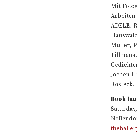
Mit Foto
Arbeiten
ADELE, R
Hauswald
Muller, 
Tillmans
Gedichte
Jochen H
Rosteck,
Book lau
Saturday,
Nollendor
theballe