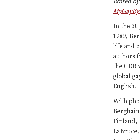
Edited by
MyGayEy
In the 30
1989, Ber
life and 
authors f
the GDR v
global ga
English.
With pho
Berghain
Finland,
LaBruce,