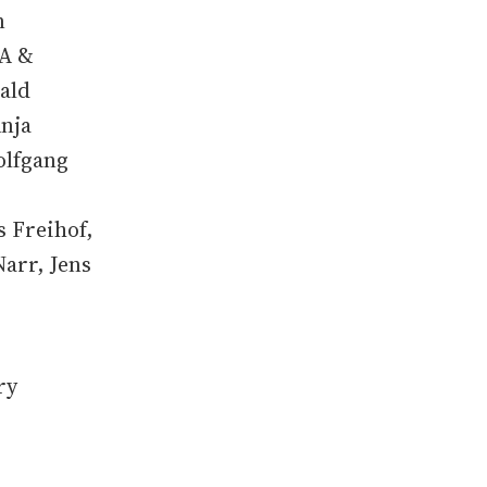
n
VA &
ald
nja
olfgang
 Freihof,
arr, Jens
ry