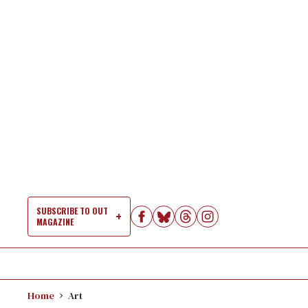
Skip
to
content
SUBSCRIBE TO OUT
MAGAZINE
Si
Na
Home
Art