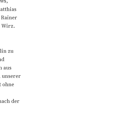
ews,
atthias
 Rainer
 Wirz.
lin zu
nd
n aus
a unserer
t ohne
nach der